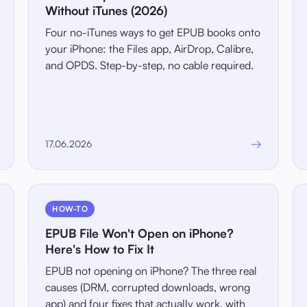
Without iTunes (2026)
Four no-iTunes ways to get EPUB books onto
your iPhone: the Files app, AirDrop, Calibre,
and OPDS. Step-by-step, no cable required.
→
17.06.2026
HOW-TO
EPUB File Won't Open on iPhone?
Here's How to Fix It
EPUB not opening on iPhone? The three real
causes (DRM, corrupted downloads, wrong
app) and four fixes that actually work, with