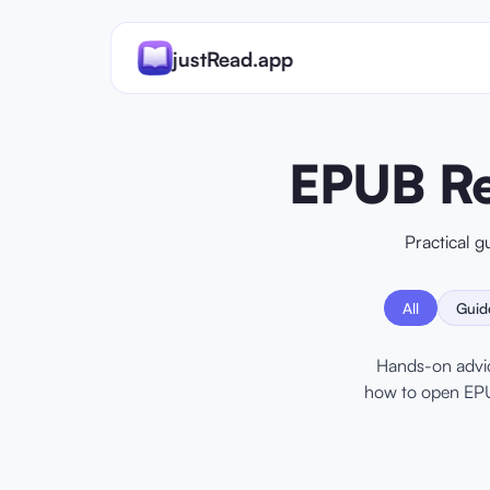
justRead.app
EPUB Re
Practical 
All
Guid
Hands-on advice
how to open EPU