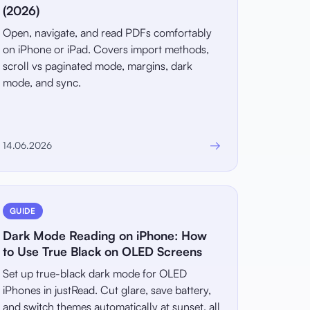
(2026)
Open, navigate, and read PDFs comfortably
on iPhone or iPad. Covers import methods,
scroll vs paginated mode, margins, dark
mode, and sync.
→
14.06.2026
GUIDE
Dark Mode Reading on iPhone: How
to Use True Black on OLED Screens
Set up true-black dark mode for OLED
iPhones in justRead. Cut glare, save battery,
and switch themes automatically at sunset, all