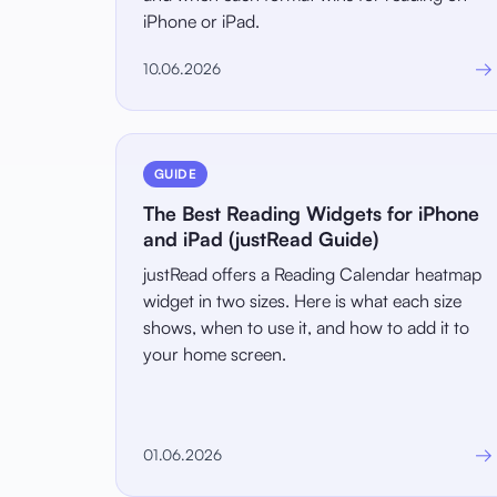
iPhone or iPad.
→
10.06.2026
GUIDE
The Best Reading Widgets for iPhone
and iPad (justRead Guide)
justRead offers a Reading Calendar heatmap
widget in two sizes. Here is what each size
shows, when to use it, and how to add it to
your home screen.
→
01.06.2026