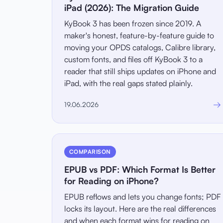
iPad (2026): The Migration Guide
KyBook 3 has been frozen since 2019. A
maker's honest, feature-by-feature guide to
moving your OPDS catalogs, Calibre library,
custom fonts, and files off KyBook 3 to a
reader that still ships updates on iPhone and
iPad, with the real gaps stated plainly.
→
19.06.2026
COMPARISON
EPUB vs PDF: Which Format Is Better
for Reading on iPhone?
EPUB reflows and lets you change fonts; PDF
locks its layout. Here are the real differences
and when each format wins for reading on