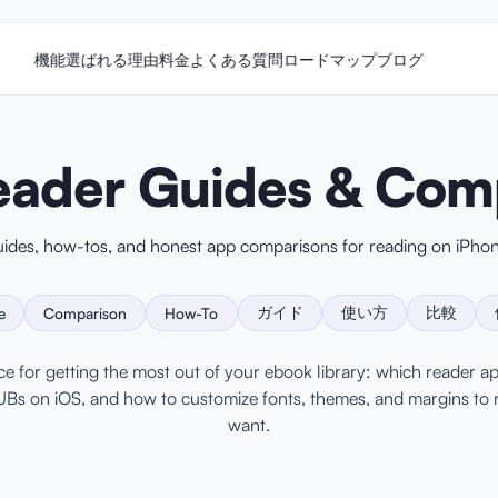
機能
選ばれる理由
料金
よくある質問
ロードマップ
ブログ
ader Guides & Com
guides, how-tos, and honest app comparisons for reading on iPhon
ガイド
使い方
比較
e
Comparison
How-To
 for getting the most out of your ebook library: which reader ap
Bs on iOS, and how to customize fonts, themes, and margins to 
want.