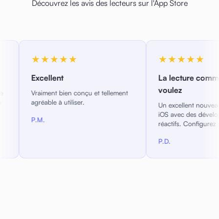
Découvrez les avis des lecteurs sur l'App Store
★
★★★★★
★
La lecture comme vous la
Le 
voulez
St
onçu et tellement
er.
Un excellent nouveau lecteur epub
Con
iOS avec des développeurs
per
réactifs. Configurez votre lecture
pol
exactement comme vous le
pos
P.D.
F.P
souhaitez.
pro