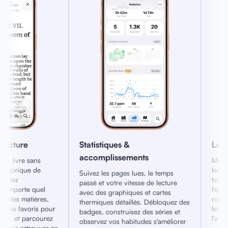
 &
Lecture bord à bord
Co
ements
Maximisez votre écran avec une
Pr
lecture bord à bord qui supprime
ra
es lues, le temps
toutes les distractions. Maintenez
vo
vitesse de lecture
l'écran allumé et verrouillez la
au
iques et cartes
rotation pour que votre angle de
de
aillés. Débloquez des
lecture reste exactement là où vous
qu
uisez des séries et
l'avez défini.
abitudes s'améliorer