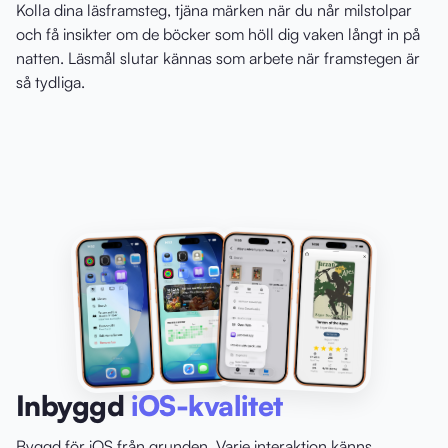
Kolla dina läsframsteg, tjäna märken när du når milstolpar
och få insikter om de böcker som höll dig vaken långt in på
natten. Läsmål slutar kännas som arbete när framstegen är
så tydliga.
Inbyggd
iOS-kvalitet
Byggd för iOS från grunden. Varje interaktion känns