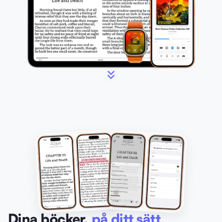
Dina böcker,
på ditt sätt