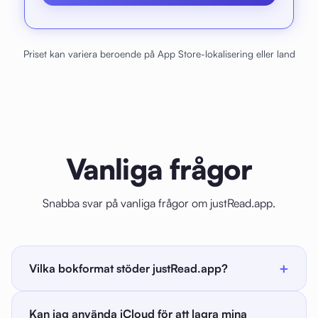
Priset kan variera beroende på App Store-lokalisering eller land
Vanliga frågor
Snabba svar på vanliga frågor om justRead.app.
+
Vilka bokformat stöder justRead.app?
justRead.app stöder EPUB- och PDF-filer. Om du har
Kan jag använda iCloud för att lagra mina
böcker i andra format som MOBI eller AZW3 kan du