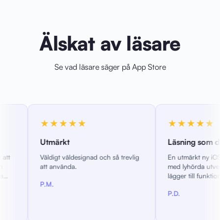
Älskat av läsare
Se vad läsare säger på App Store
★★
★★★★★
Läsning som du vill ha den
designad och så trevlig
En utmärkt ny iOS EPUB-läsare
a.
med lyhörda utvecklare som aktivt
lägger till funktioner. Konfigurera
din läsupplevelse precis som du
P.D.
vill ha den.