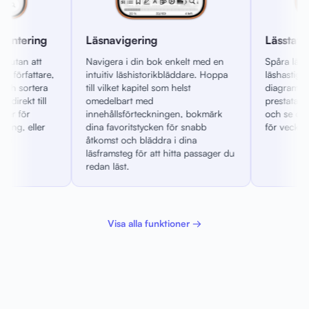
ering
Lässtatistik och prestationer
din bok enkelt med en
Spåra lästa sidor, lagd tid och
historikbläddare. Hoppa
läshastighet med detaljerade
apitel som helst
diagram och värmekarta. Lås upp
 med
prestatationsmärken, bygg lässerier
rteckningen, bokmärk
och se dina vanor förbättras vecka
tstycken för snabb
för vecka.
 bläddra i dina
för att hitta passager du
Visa alla funktioner →