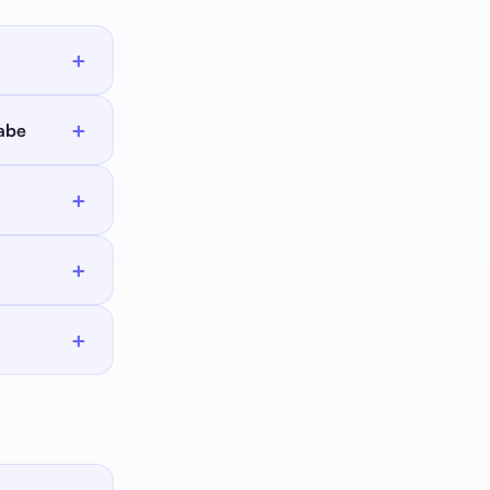
+
+
habe
nn die
+
me zu
+
+