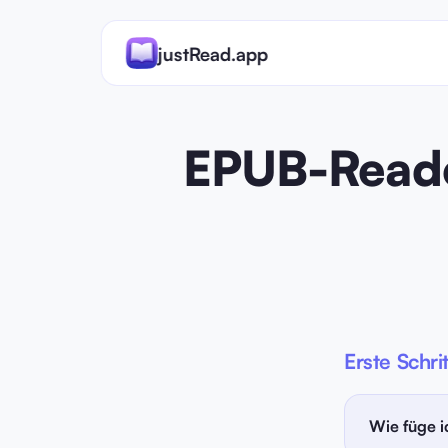
justRead.app
EPUB-Reade
Erste Schri
Wie füge i